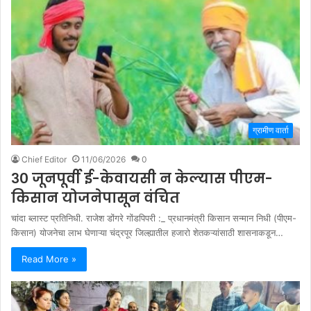
ग्रामीण वार्ता
Chief Editor
11/06/2026
0
३० जूनपूर्वी ई-केवायसी न केल्यास पीएम-
किसान योजनेपासून वंचित
चांदा ब्लास्ट प्रतिनिधी. राजेश डोंगरे गोंडपिपरी :_ प्रधानमंत्री किसान सन्मान निधी (पीएम-
किसान) योजनेचा लाभ घेणाऱ्या चंद्रपूर जिल्ह्यातील हजारो शेतकऱ्यांसाठी शासनाकडून…
Read More »