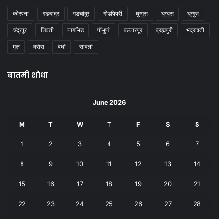
कोरपना
गडचांदुर
गडचांदूर
गोंडपिपरी
घुग्गुस
घुग्घुस
घूग्गुस
चंद्रपूर
जिवती
नागभिड
पोंभुर्णा
बल्लारपूर
ब्रह्मपुरी
भद्रावती
मुल
वरोरा
वर्धा
सावली
बातमी शोधा
June 2026
M
T
W
T
F
S
S
1
2
3
4
5
6
7
8
9
10
11
12
13
14
15
16
17
18
19
20
21
22
23
24
25
26
27
28