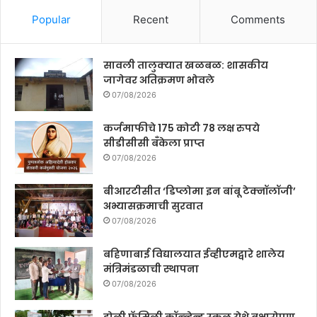
Popular
Recent
Comments
सावली तालुक्यात खळबळ: शासकीय
जागेवर अतिक्रमण भोवले
07/08/2026
कर्जमाफीचे 175 कोटी 78 लक्ष रुपये
सीडीसीसी बँकेला प्राप्त
07/08/2026
बीआरटीसीत ‘डिप्लोमा इन बांबू टेक्नॉलॉजी’
अभ्यासक्रमाची सुरवात
07/08/2026
बहिणाबाई विद्यालयात ईव्हीएमद्वारे शालेय
मंत्रिमंडळाची स्थापना
07/08/2026
होली फॅमिली कॉन्व्हेन्ट स्कूल येथे वृक्षारोपण