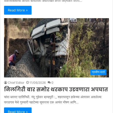
विकासाबाबतची आपली बांधिलकी अधोरेखित करत जीएमआर वरोरा…
Read More »
ग्रामीण वार्ता
Chief Editor
11/06/2026
0
निलगिरी बार समोर थरकाप उडवणारा अपघात
चांदा ब्लास्ट प्रतिनिधी. नंदू गुद्देवार ब्रम्हपुरी :_ शहरापासून हाकेच्या अंतरावर असलेल्या
पारडगाव येथे गुरुवारी पहाटेच्या सुमारास एक अत्यंत भीषण आणि…
Read More »