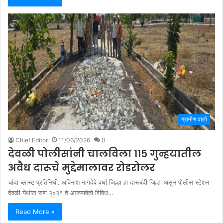
ग्रामीण वार्ता
Chief Editor
11/06/2026
0
देवळी पोलीसांनी चालविला ११५ गुन्हयातील
अवैध दारूचे मुद्देमालावर रोडरोलर
चांदा ब्लास्ट प्रतिनिधी. अविनाश नागदेवे वर्धा जिल्हा हा दारूबंदी जिल्हा असुन पोलीस स्टेशन
देवळी येथील सण २०२१ ते आजपावेतो विविध…
Read More »