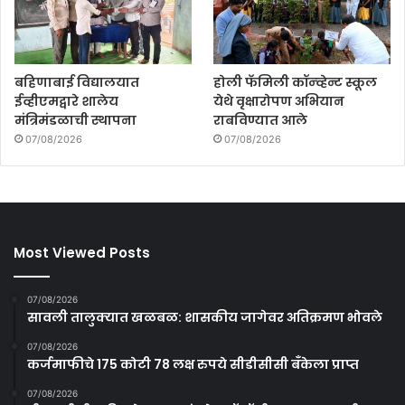
बहिणाबाई विद्यालयात
होली फॅमिली कॉन्व्हेन्ट स्कूल
ईव्हीएमद्वारे शालेय
येथे वृक्षारोपण अभियान
मंत्रिमंडळाची स्थापना
राबविण्यात आले
07/08/2026
07/08/2026
Most Viewed Posts
07/08/2026
सावली तालुक्यात खळबळ: शासकीय जागेवर अतिक्रमण भोवले
07/08/2026
कर्जमाफीचे 175 कोटी 78 लक्ष रुपये सीडीसीसी बँकेला प्राप्त
07/08/2026