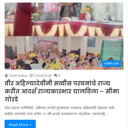
ग्रामीण वार्ता
Chief Editor
11/06/2026
0
वीर अहिल्यादेवींनी सव्वीस परघनांचे राज्य
करीत आदर्श राज्यकारभार चालविला – सीमा
गोरडे
चांदा ब्लास्ट प्रतिनिधी. अविनाश नागदेवे पुण्यश्लोक राजमाता अहिल्यादेवी होळकर यांनी
सव्वीस परघनांचे राज्य करीत २९ वर्षै आदर्श राज्यकारभार चालविला. त्यागांनाही…
Read More »