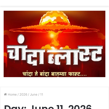
fo
Home
/
2026
/
June
/
11
Day:
June 11, 2026