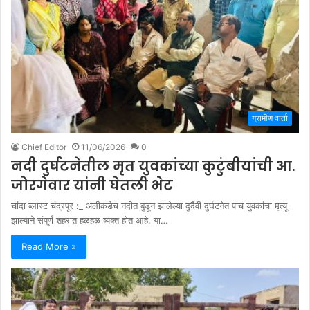
ग्रामीण वार्ता
Chief Editor
11/06/2026
0
नदी दुर्घटनेतील मृत युवकांच्या कुटुंबीयांची आ.
जोरगेवार यांनी घेतली भेट
चांदा ब्लास्ट चंद्रपूर :_ अलीकडेच नदीत बुडून झालेल्या दुर्दैवी दुर्घटनेत पाच युवकांचा मृत्यू
झाल्याने संपूर्ण शहरात हळहळ व्यक्त होत आहे. या…
Read More »