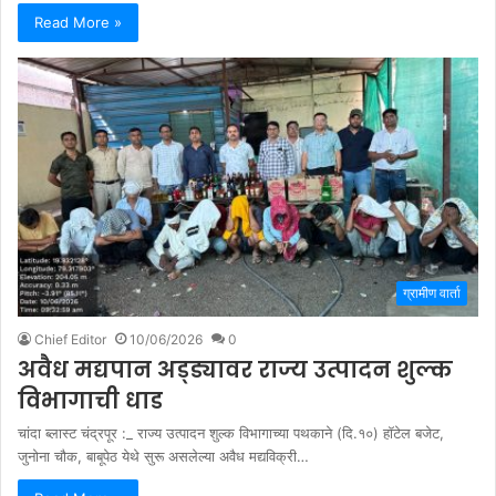
Read More »
ग्रामीण वार्ता
Chief Editor
10/06/2026
0
अवैध मद्यपान अड्ड्यावर राज्य उत्पादन शुल्क
विभागाची धाड
चांदा ब्लास्ट चंद्रपूर :_ राज्य उत्पादन शुल्क विभागाच्या पथकाने (दि.१०) हॉटेल बजेट,
जुनोना चौक, बाबूपेठ येथे सुरू असलेल्या अवैध मद्यविक्री…