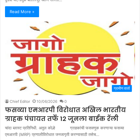
Read More »
ग्रामीण वार्ता
Chief Editor
10/06/2026
0
फसव्या एमआरपी विरोधात अखिल भारतीय
ग्राहक पंचायत तर्फे 12 जूनला बाईक रॅली
चांदा ब्लास्ट प्रतिनिधी. अतुल कोल्हे ग्राहकांची फसवणूक करणाऱ्या फसव्या
एमआरपी (MRP) प्रणालीविरोधात जनजागृती करण्यासाठी तसेच…