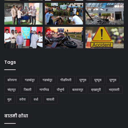
Tags
कोरपना
गडचांदुर
गडचांदूर
गोंडपिपरी
घुग्गुस
घुग्घुस
घूग्गुस
चंद्रपूर
जिवती
नागभिड
पोंभुर्णा
बल्लारपूर
ब्रह्मपुरी
भद्रावती
मुल
वरोरा
वर्धा
सावली
बातमी शोधा