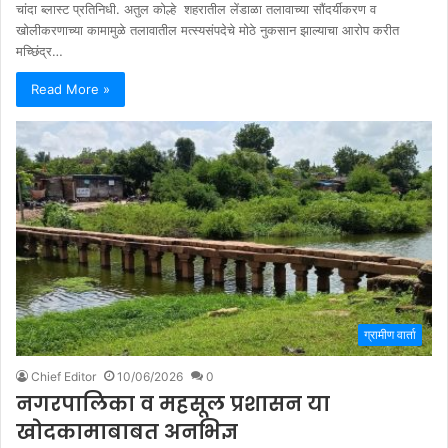
चांदा ब्लास्ट प्रतिनिधी. अतुल कोल्हे शहरातील लेंडाळा तलावाच्या सौंदर्यीकरण व
खोलीकरणाच्या कामामुळे तलावातील मत्स्यसंपदेचे मोठे नुकसान झाल्याचा आरोप करीत
मच्छिंद्र…
Read More »
ग्रामीण वार्ता
Chief Editor
10/06/2026
0
नगरपालिका व महसूल प्रशासन या
खोदकामाबाबत अनभिज्ञ