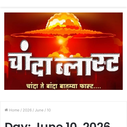
fo
Home
/
2026
/
June
/
10
Day:
June 10, 2026