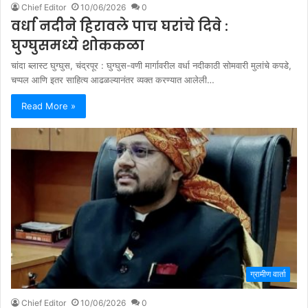
Chief Editor
10/06/2026
0
वर्धा नदीने हिरावले पाच घरांचे दिवे :
घुग्घुसमध्ये शोककळा
चांदा ब्लास्ट घुग्घुस, चंद्रपूर : घुग्घुस-वणी मार्गावरील वर्धा नदीकाठी सोमवारी मुलांचे कपडे,
चप्पल आणि इतर साहित्य आढळल्यानंतर व्यक्त करण्यात आलेली…
Read More »
ग्रामीण वार्ता
Chief Editor
10/06/2026
0