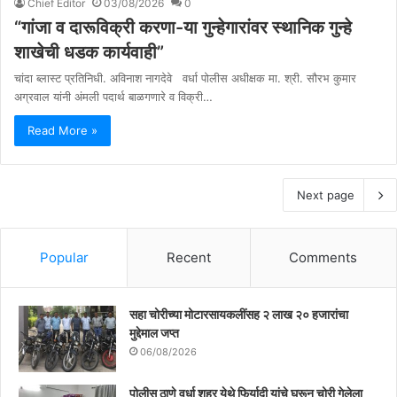
Chief Editor
03/08/2026
0
“गांजा व दारूविक्री करणा-या गुन्हेगारांवर स्थानिक गुन्हे
शाखेची धडक कार्यवाही”
चांदा ब्लास्ट प्रतिनिधी. अविनाश नागदेवे वर्धा पोलीस अधीक्षक मा. श्री. सौरभ कुमार
अग्रवाल यांनी अंमली पदार्थ बाळगणारे व विक्री…
Read More »
Next page
Popular
Recent
Comments
सहा चोरीच्या मोटारसायकलींसह २ लाख २० हजारांचा
मुद्देमाल जप्त
06/08/2026
पोलीस ठाणे वर्धा शहर येथे फिर्यादी यांचे घरून चोरी गेलेला