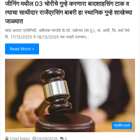
जीनिंग मधील 03 चोरीचे गुन्हे करणारा बादशाहसिंग टाक व
त्याचा साथीदार राजेंद्रसिंग बाबरी हा स्थानिक गुन्हे शाखेच्या
जाळ्यात
चांदा ब्लास्ट प्रतिनिधी. अविनाश नागदेवे पो.स्टे. तळेगाव (शा.पु.), ता. आर्वी, जि. वर्धा येथे
दि. 17/12/2025 ते 18/12/2025 च्या रात्री दरम्यान…
Read More »
ग्रामीण वार्ता
Chief Editor
05/08/2026
0