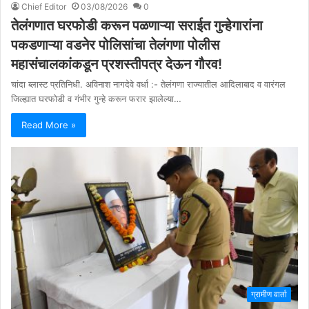
Chief Editor
03/08/2026
0
तेलंगणात घरफोडी करून पळणाऱ्या सराईत गुन्हेगारांना
पकडणाऱ्या वडनेर पोलिसांचा तेलंगणा पोलीस
महासंचालकांकडून प्रशस्तीपत्र देऊन गौरव!
चांदा ब्लास्ट प्रतिनिधी. अविनाश नागदेवे वर्धा :- तेलंगणा राज्यातील आदिलाबाद व वारंगल
जिल्ह्यात घरफोडी व गंभीर गुन्हे करून फरार झालेल्या…
Read More »
ग्रामीण वार्ता