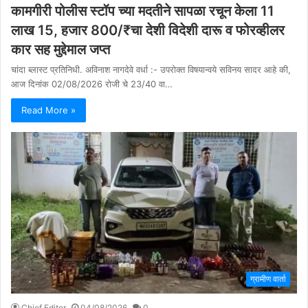
कामगीरी पोलीस स्टॉप च्या मदतीने सापळा रचून केला 11
लाख 15, हजार 800/₹चा देशी विदेशी दारू व फोरव्हीलर
कार सह मुद्देमाल जप्त
चांदा ब्लास्ट प्रतिनिधी. अविनाश नागदेवे वर्धा :- उपरोक्त विषयान्वये सविनय सादर आहे की,
आज दिनांक 02/08/2026 रोजी चे 23/40 वा…
Read More »
ग्रामीण वार्ता
Chief Editor
04/08/2026
0