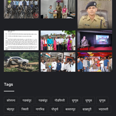
Tags
कोरपना
गडचांदुर
गडचांदूर
गोंडपिपरी
घुग्गुस
घुग्घुस
घूग्गुस
चंद्रपूर
जिवती
नागभिड
पोंभुर्णा
बल्लारपूर
ब्रह्मपुरी
भद्रावती