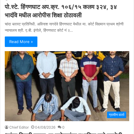
पो.स्टे. हिंगणघाट अप.क्र. १०६/१५ कलम ३२४, ३४
भादंवि मधील आरोपीस शिक्षा ठोठावली
चांदा ब्लास्ट प्रतिनिधी. अविनाश नागदेवे हिंगणघाट येथील मा. कोर्ट विद्यमान प्रथम श्रेणी
न्यायालय श्री. ए.बी. इंगोले, हिंगणघाट कोर्ट नं २…
Read More »
ग्रामीण वार्ता
Chief Editor
04/08/2026
0