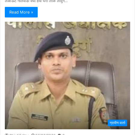
लेआऊट नालवाडी वर्धा हया घरी लॉक लावुन…
Read More »
ग्रामीण वार्ता