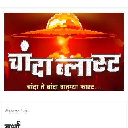
fo
Home
/
वर्धा
वर्धा