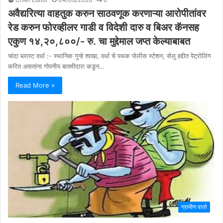
अवैद्यरित्या वाहतुक करुन साठवणूक करणाऱ्या आरोपीतांवर
रेड करुन फोरव्हीलर गाडी व विदेशी दारु व बिअर कॅनसह
एकुण १४,२०,८००/- रु. चा मुद्देमाल जप्त केल्याबाबत
चांदा ब्लास्ट वर्धा :- स्थानिक गुन्हे शाखा, वर्धा चे पथक पोलीस स्टेशन, सेलु हद्दीत पेट्रोलिंग
करित असतांना गोपनीय बातमीदारा कडुन…
Read More »
ग्रामीण वार्ता