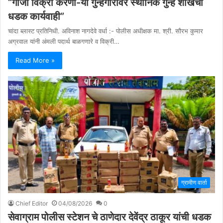
“गांजा विक्री करणा-या गुन्हेगारांवर स्थानिक गुन्हे शाखेची
धडक कार्यवाही”
चांदा ब्लास्ट प्रतिनिधी. अविनाश नागदेवे वर्धा :- पोलीस अधीक्षक मा. श्री. सौरभ कुमार
अग्रवाल यांनी अंमली पदार्थ बाळगणारे व विक्री…
Read More »
ग्रामीण वार्ता
Chief Editor
04/08/2026
0
सेवाग्राम पोलीस स्टेशन चे ठाणेदार देवेंद्र ठाकूर यांची धडक