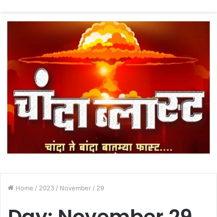
fo
Home
/
2023
/
November
/
29
Day:
November 29,