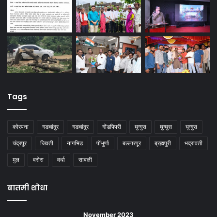
Tags
कोरपना
गडचांदुर
गडचांदूर
गोंडपिपरी
घुग्गुस
घुग्घुस
घूग्गुस
चंद्रपूर
जिवती
नागभिड
पोंभुर्णा
बल्लारपूर
ब्रह्मपुरी
भद्रावती
मुल
वरोरा
वर्धा
सावली
बातमी शोधा
November 2023