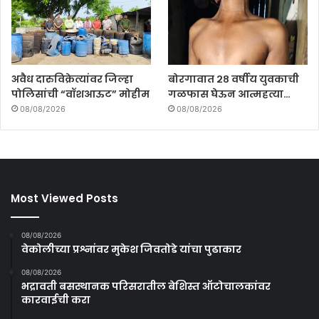
अवैध दारुविक्रेत्यांवर जिल्हा
बोरगावात २८ वर्षीय युवकाची
पोलिसांची “वॉशआऊट” मोहीम
गळफास घेऊन आत्महत्या…
08/08/2026
08/08/2026
Most Viewed Posts
08/08/2026
वेकोलीच्या प्रश्नांवर मुकेश जिवतोडे यांचा पुढाकार
08/08/2026
भद्रावती बसस्थानक परिसरातील बेशिस्त ऑटोचालकांवर
कारवाईची करा