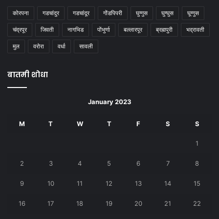
कोरपना
गडचांदुर
गडचांदूर
गोंडपिपरी
घुग्गुस
घुग्घुस
घूग्गुस
चंद्रपूर
जिवती
नागभिड
पोंभुर्णा
बल्लारपूर
ब्रह्मपुरी
भद्रावती
मुल
वरोरा
वर्धा
सावली
बातमी शोधा
January 2023
M
T
W
T
F
S
S
1
2
3
4
5
6
7
8
9
10
11
12
13
14
15
16
17
18
19
20
21
22