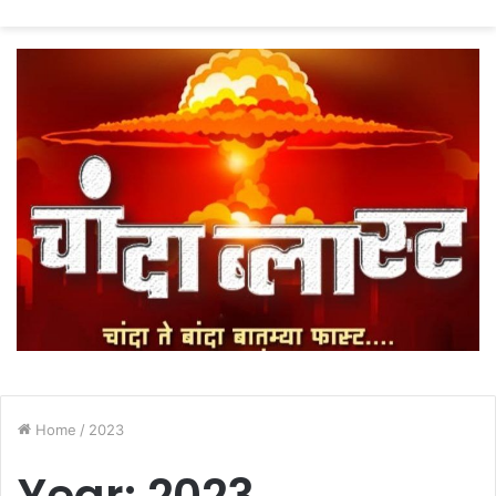
fo
Home
/
2023
Year:
2023