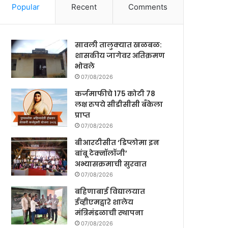
Popular
Recent
Comments
सावली तालुक्यात खळबळ:
शासकीय जागेवर अतिक्रमण
भोवले
07/08/2026
कर्जमाफीचे 175 कोटी 78
लक्ष रुपये सीडीसीसी बँकेला
प्राप्त
07/08/2026
बीआरटीसीत ‘डिप्लोमा इन
बांबू टेक्नॉलॉजी’
अभ्यासक्रमाची सुरवात
07/08/2026
बहिणाबाई विद्यालयात
ईव्हीएमद्वारे शालेय
मंत्रिमंडळाची स्थापना
07/08/2026