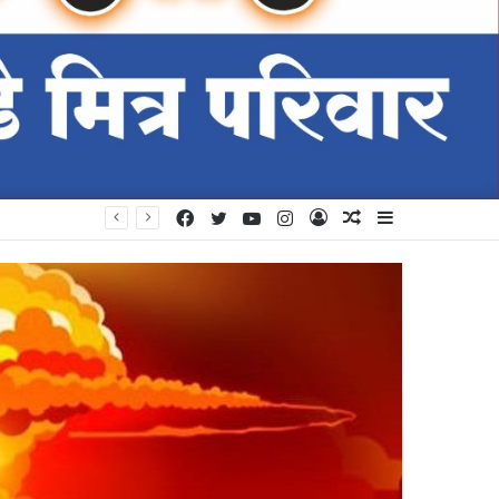
Facebook
Twitter
YouTube
Instagram
Log
Random
Sidebar
In
Article