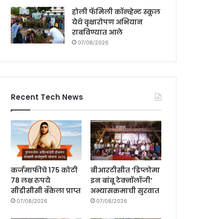
होली फॅमिली कॉन्व्हेन्ट स्कूल
येथे वृक्षारोपण अभियान
राबविण्यात आले
07/08/2026
Recent Tech News
कर्जमाफीचे 175 कोटी
बीआरटीसीत ‘डिप्लोमा
78 लक्ष रुपये
इन बांबू टेक्नॉलॉजी’
सीडीसीसी बँकेला प्राप्त
अभ्यासक्रमाची सुरवात
07/08/2026
07/08/2026