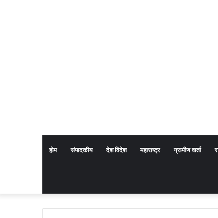
होम
संपादकीय
देश विदेश
महाराष्ट्र
ग्रामीण वार्ता
र