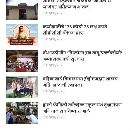
सावली तालुक्यात खळबळ: शासकीय
जागेवर अतिक्रमण भोवले
07/08/2026
कर्जमाफीचे 175 कोटी 78 लक्ष रुपये
सीडीसीसी बँकेला प्राप्त
07/08/2026
बीआरटीसीत ‘डिप्लोमा इन बांबू टेक्नॉलॉजी’
अभ्यासक्रमाची सुरवात
07/08/2026
बहिणाबाई विद्यालयात ईव्हीएमद्वारे शालेय
मंत्रिमंडळाची स्थापना
07/08/2026
होली फॅमिली कॉन्व्हेन्ट स्कूल येथे वृक्षारोपण
अभियान राबविण्यात आले
07/08/2026