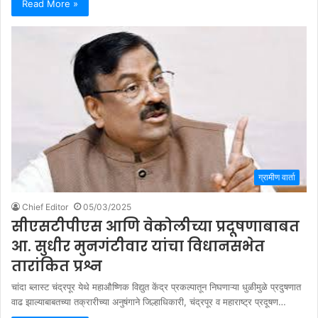
Read More »
ग्रामीण वार्ता
Chief Editor
05/03/2025
सीएसटीपीएस आणि वेकोलीच्या प्रदूषणाबाबत
आ. सुधीर मुनगंटीवार यांचा विधानसभेत
तारांकित प्रश्न
चांदा ब्लास्ट चंद्रपूर येथे महाऔष्णिक विद्युत केंद्र प्रकल्पातून निघणाऱ्या धुळीमुळे प्रदुषणात
वाढ झाल्याबाबतच्या तक्रारीच्या अनुषंगाने जिल्हाधिकारी, चंद्रपूर व महाराष्ट्र प्रदूषण…