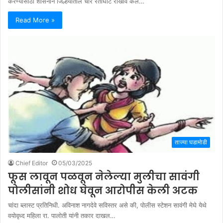
करण्यासाठी शासनाने जिल्हयातील चार रेतीघाट राखीव केले…
Read More »
ताज्या घडामोडी
Chief Editor
05/03/2025
फूस लावून पळवून नेलेल्या मुलीचा सावंगी
पोलीसांनी शोध घेवून आरोपीस केली अटक
चांदा ब्लास्ट प्रतिनिधी. अविनाश नागदेवे सविस्तर असे की, पोलीस स्टेशन सावंगी मेघे येथे
वयोवृध्द महिला रा. पालोती यांनी तकार दाखल…