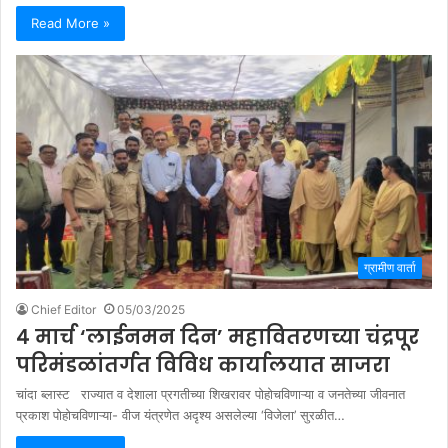
Read More »
ग्रामीण वार्ता
Chief Editor
05/03/2025
४ मार्च ‘लाईनमन दिन’ महावितरणच्या चंद्रपूर
परिमंडळांतर्गत विविध कार्यालयात साजरा
चांदा ब्लास्ट राज्यात व देशाला प्रगतीच्या शिखरावर पोहोचविणाऱ्या व जनतेच्या जीवनात
प्रकाश पोहोचविणाऱ्या- वीज यंत्रणेत अदृश्य असलेल्या ‘विजेला’ सुरळीत…