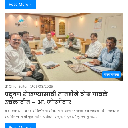
Read More »
ग्रामीण वार्ता
Chief Editor
05/03/2025
प्रदूषण रोखण्यासाठी तातडीने ठोस पावले
उचलावीत – आ. जोरगेवार
चांदा ब्लास्ट आमदार किशोर जोरगेवार यांनी आज महाजनकोच्या व्यवस्थापकीय संचालक
राधाक्रिष्णा यांची मुंबई येथे भेट घेतली असून, सीएसटीपीएसच्या युनिट…
Read More »