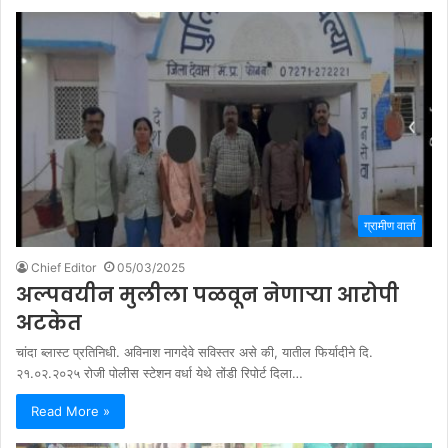
ग्रामीण वार्ता
Chief Editor
05/03/2025
अल्पवयीन मुलीला पळवून नेणाऱ्या आरोपी
अटकेत
चांदा ब्लास्ट प्रतिनिधी. अविनाश नागदेवे सविस्तर असे की, यातील फिर्यादीने दि.
२१.०२.२०२५ रोजी पोलीस स्टेशन वर्धा येथे तोंडी रिपोर्ट दिला…
Read More »