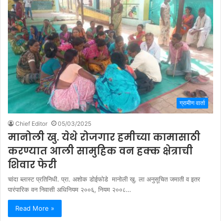
ग्रामीण वार्ता
Chief Editor
05/03/2025
मानोली खु. येथे रोजगार हमीच्या कामासाठी
करण्यात आली सामुहिक वन हक्क क्षेत्राची
शिवार फेरी
चांदा ब्लास्ट प्रतिनिधी. प्रा. अशोक डोईफोडे मानोली खु. ला अनुसूचित जमाती व इतर
पारंपारिक वन निवासी अधिनियम २००६, नियम २००८…
Read More »