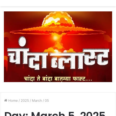
fo
Home
/
2025
/
March
/
05
Day:
March 5, 2025