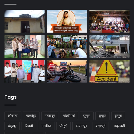
Tags
कोरपना
गडचांदुर
गडचांदूर
गोंडपिपरी
घुग्गुस
घुग्घुस
घूग्गुस
चंद्रपूर
जिवती
नागभिड
पोंभुर्णा
बल्लारपूर
ब्रह्मपुरी
भद्रावती