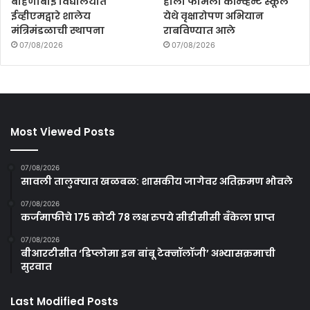
बहिणाबाई विद्यालयात
होली फॅमिली कॉन्व्हेन्ट स्कूल
ईव्हीएमद्वारे शालेय
येथे वृक्षारोपण अभियान
मंत्रिमंडळाची स्थापना
राबविण्यात आले
07/08/2026
07/08/2026
Most Viewed Posts
07/08/2026
सावली तालुक्यात खळबळ: शासकीय जागेवर अतिक्रमण भोवले
07/08/2026
कर्जमाफीचे 175 कोटी 78 लक्ष रुपये सीडीसीसी बँकेला प्राप्त
07/08/2026
बीआरटीसीत ‘डिप्लोमा इन बांबू टेक्नॉलॉजी’ अभ्यासक्रमाची
सुरवात
Last Modified Posts