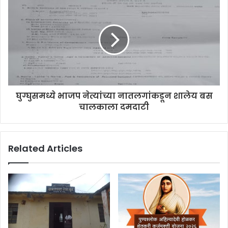
s
घुग्घुसमध्ये भाजप नेत्यांच्या नातलगांकडून शालेय बस
चालकाला दमदाटी
Related Articles