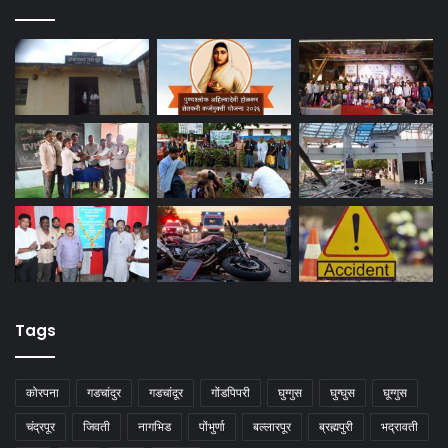
Tags
कोरपना
गडचांदुर
गडचांदूर
गोंडपिपरी
घुग्गुस
घुग्घुस
घूग्गुस
चंद्रपूर
जिवती
नागभिड
पोंभुर्णा
बल्लारपूर
ब्रह्मपुरी
भद्रावती