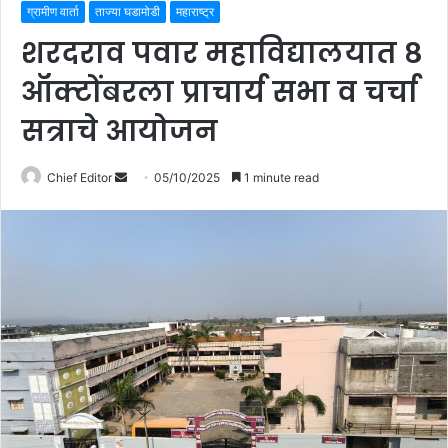
ग्रामीण वार्ता
ताज्या घडामोडी
महाराष्ट्र
शरदराव पवार महाविद्यालयात ८
ऑक्टोंबरला प्राचार्य सभा व चर्चा
सत्राचे आयोजन
Chief Editor
S
05/10/2025
1 minute read
e
n
d
a
n
e
m
a
i
l