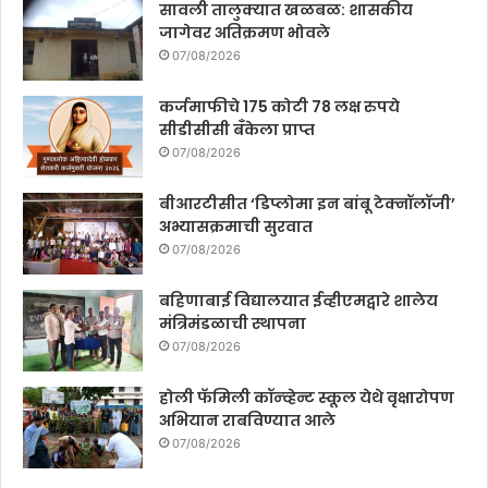
सावली तालुक्यात खळबळ: शासकीय
जागेवर अतिक्रमण भोवले
07/08/2026
कर्जमाफीचे 175 कोटी 78 लक्ष रुपये
सीडीसीसी बँकेला प्राप्त
07/08/2026
बीआरटीसीत ‘डिप्लोमा इन बांबू टेक्नॉलॉजी’
अभ्यासक्रमाची सुरवात
07/08/2026
बहिणाबाई विद्यालयात ईव्हीएमद्वारे शालेय
मंत्रिमंडळाची स्थापना
07/08/2026
होली फॅमिली कॉन्व्हेन्ट स्कूल येथे वृक्षारोपण
अभियान राबविण्यात आले
07/08/2026