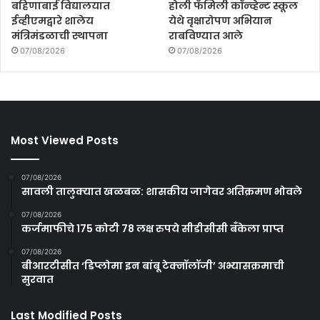
बहिणाबाई विद्यालयात
होली फॅमिली कॉन्व्हेन्ट स्कूल
ईव्हीएमद्वारे शालेय
येथे वृक्षारोपण अभियान
मंत्रिमंडळाची स्थापना
राबविण्यात आले
07/08/2026
07/08/2026
Most Viewed Posts
07/08/2026
सावली तालुक्यात खळबळ: शासकीय जागेवर अतिक्रमण भोवले
07/08/2026
कर्जमाफीचे 175 कोटी 78 लक्ष रुपये सीडीसीसी बँकेला प्राप्त
07/08/2026
बीआरटीसीत ‘डिप्लोमा इन बांबू टेक्नॉलॉजी’ अभ्यासक्रमाची
सुरवात
Last Modified Posts