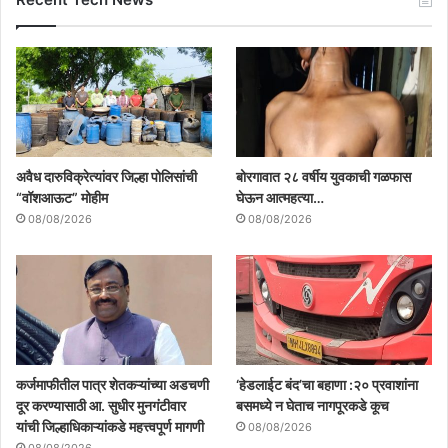
अवैध दारुविक्रेत्यांवर जिल्हा पोलिसांची
बोरगावात २८ वर्षीय युवकाची गळफास
“वॉशआऊट” मोहीम
घेऊन आत्महत्या…
08/08/2026
08/08/2026
कर्जमाफीतील पात्र शेतकऱ्यांच्या अडचणी
‘हेडलाईट बंद’चा बहाणा :२० प्रवाशांना
दूर करण्यासाठी आ. सुधीर मुनगंटीवार
बसमध्ये न घेताच नागपूरकडे कूच
यांची जिल्हाधिकाऱ्यांकडे महत्त्वपूर्ण मागणी
08/08/2026