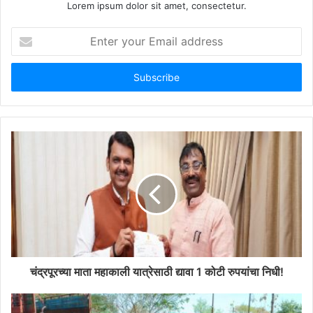
Lorem ipsum dolor sit amet, consectetur.
E
n
t
e
r
y
o
u
r
E
m
a
i
l
a
d
d
चंद्रपूरच्या माता महाकाली यात्रेसाठी द्यावा 1 कोटी रुपयांचा निधी!
r
e