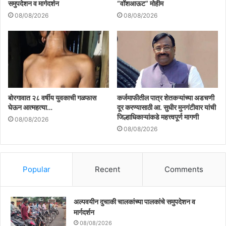
समुपदेशन व मार्गदर्शन
“वॉशआऊट” मोहीम
08/08/2026
08/08/2026
बोरगावात २८ वर्षीय युवकाची गळफास
कर्जमाफीतील पात्र शेतकऱ्यांच्या अडचणी
घेऊन आत्महत्या…
दूर करण्यासाठी आ. सुधीर मुनगंटीवार यांची
जिल्हाधिकाऱ्यांकडे महत्त्वपूर्ण मागणी
08/08/2026
08/08/2026
Popular
Recent
Comments
अल्पवयीन दुचाकी चालकांच्या पालकांचे समुपदेशन व
मार्गदर्शन
08/08/2026