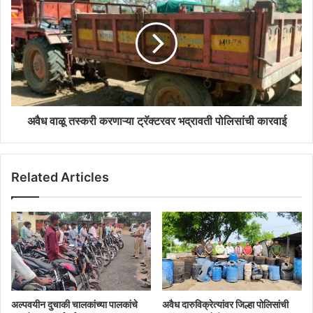
s
s
अवैध वाळू तस्करी करणाऱ्या ट्रॅक्टरवर भद्रावती पोलिसांची कारवाई
Related Articles
अल्पवयीन दुचाकी चालकांच्या पालकांचे
अवैध दारुविक्रेत्यांवर जिल्हा पोलिसांची