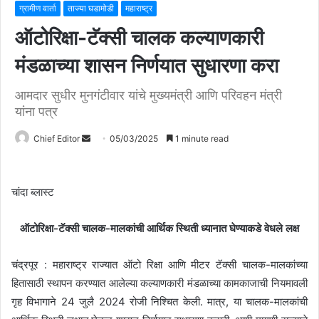
ग्रामीण वार्ता
ताज्या घडामोडी
महाराष्ट्र
ऑटोरिक्षा-टॅक्सी चालक कल्याणकारी
मंडळाच्या शासन निर्णयात सुधारणा करा
आमदार सुधीर मुनगंटीवार यांचे मुख्यमंत्री आणि परिवहन मंत्री
यांना पत्र
Chief Editor
S
05/03/2025
1 minute read
e
n
d
चांदा ब्लास्ट
a
n
ऑटोरिक्षा-टॅक्सी चालक-मालकांची आर्थिक स्थिती ध्यानात घेण्याकडे वेधले लक्ष
e
m
चंद्रपूर : महाराष्ट्र राज्यात ऑटो रिक्षा आणि मीटर टॅक्सी चालक-मालकांच्या
a
हितासाठी स्थापन करण्यात आलेल्या कल्याणकारी मंडळाच्या कामकाजाची नियमावली
i
गृह विभागाने 24 जुलै 2024 रोजी निश्चित केली. मात्र, या चालक-मालकांची
l