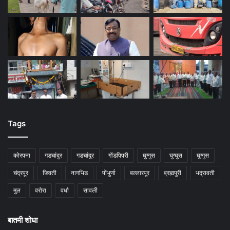
Tags
कोरपना
गडचांदुर
गडचांदूर
गोंडपिपरी
घुग्गुस
घुग्घुस
घूग्गुस
चंद्रपूर
जिवती
नागभिड
पोंभुर्णा
बल्लारपूर
ब्रह्मपुरी
भद्रावती
मुल
वरोरा
वर्धा
सावली
बातमी शोधा