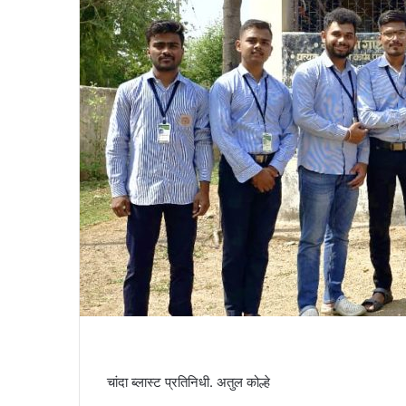
m
a
i
l
चांदा ब्लास्ट प्रतिनिधी. अतुल कोल्हे