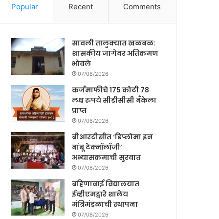
Popular
Recent
Comments
सावली तालुक्यात खळबळ:
शासकीय जागेवर अतिक्रमण
भोवले
07/08/2026
कर्जमाफीचे 175 कोटी 78
लक्ष रुपये सीडीसीसी बँकेला
प्राप्त
07/08/2026
बीआरटीसीत ‘डिप्लोमा इन
बांबू टेक्नॉलॉजी’
अभ्यासक्रमाची सुरवात
07/08/2026
बहिणाबाई विद्यालयात
ईव्हीएमद्वारे शालेय
मंत्रिमंडळाची स्थापना
07/08/2026