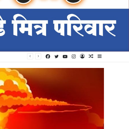
Facebook
Twitter
YouTube
Instagram
Log
Random
Sidebar
In
Article