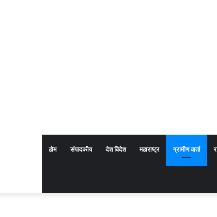
होम
संपादकीय
देश विदेश
महाराष्ट्र
ग्रामीण वार्ता
र