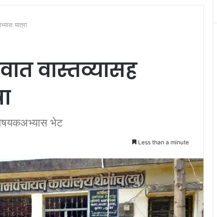
 अभ्यास यात्रा
 गावात वास्तव्यासह
रा
ी विषयकअभ्यास भेट
Less than a minute