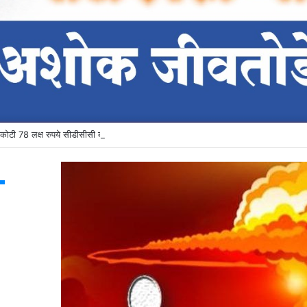
ोटी 78 लक्ष रुपये सीडीसीसी बँकेला प्राप्त
T