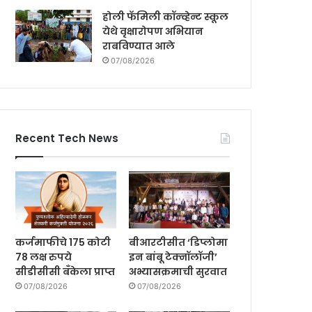
होली फॅमिली कॉन्व्हेन्ट स्कूल
येथे वृक्षारोपण अभियान
राबविण्यात आले
07/08/2026
Recent Tech News
कर्जमाफीचे 175 कोटी
बीआरटीसीत ‘डिप्लोमा
78 लक्ष रुपये
इन बांबू टेक्नॉलॉजी’
सीडीसीसी बँकेला प्राप्त
अभ्यासक्रमाची सुरवात
07/08/2026
07/08/2026