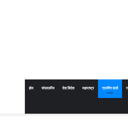
होम
संपादकीय
देश विदेश
महाराष्ट्र
ग्रामीण वार्ता
र