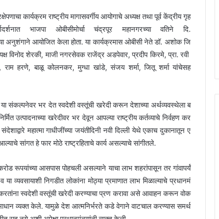
क्षेपणाचा कार्यक्रम राष्ट्रीय मागासवर्गीय आयोगाचे अध्यक्ष तथा पूर्व केंद्रीय गृह
दर्शनात भाजपा ओबीसीमोर्चा चंद्रपूर महानगरच्या वतिने दि.
च्या अनुशंगाने आयोजित केला होता. या कार्यक्रमास ओबीसी नेते डॉ. अशोक जि
्यक्ष विनोद शेरकी, माजी नगरसेवक राजेंद्र अडपेवार, प्रदीप किरमे, प्रा. रवी
ाम हरणे, बाळू कोलनकर, मुग्धा खांडे, संजय शर्मा, जितू शर्मा यांचेसह
संकल्पनेवर भर देत स्वदेशी वस्तूंची खरेदी करून देशाच्या अर्थव्यवस्थेला ब
र्मित उत्पादनाच्या खरेदीवर भर देवून आपल्या राष्ट्रीय कर्तव्याचे निर्वहण कर
संदेशाद्वारे महात्मा गाधीजींच्या जयंतीदिनी नवी दिल्ली येथे एकाच दुकानातून ए
्याचे सांगत हे फार मोठे राष्ट्रहिताचे कार्य असल्याचे सांगीतले.
रोड रूपयांच्या आसपास पोहचली असल्याने याचा लाभ शहरांपासून तर गांवापर्यं
व या व्यवसायाशी निगडीत लोकांना मोठ्या प्रमाणात लाभ मिळाल्याचे प्रधानमं
खरेदी करतांना स्वदेशी वस्तूंची खरेदी करण्याचा प्रण करावा असे आवाहन करून वोक
 व्यक्त केले. यामुळे देश आत्मनिर्भरते कडे वेगाने वाटचाल करण्यास समर्थ
 राहू नये अशी अपेक्षा प्रधानमंत्र्यांनी व्यक्त केली.