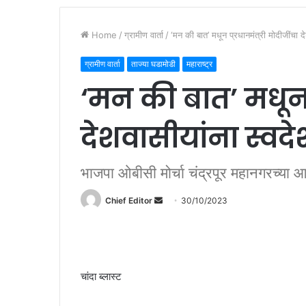
Home
/
ग्रामीण वार्ता
/
‘मन की बात’ मधून प्रधानमंत्री मोदीजींचा द
ग्रामीण वार्ता
ताज्या घडामोडी
महाराष्ट्र
‘मन की बात’ मधून प
देशवासीयांना स्वद
भाजपा ओबीसी मोर्चा चंद्रपूर महानगरच्या
Chief Editor
S
30/10/2023
e
n
d
a
चांदा ब्लास्ट
n
e