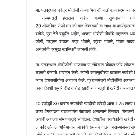
m
मा. पंतप्रधान नरेंद्र मोदीजी यांच्या ‘मन की बात’ कार्यक्रमाच्या प्र
a
राज्यमंत्री हंसराज अहीर यांच्या सुचनावजा मार्ग
i
29 ऑक्टोंबर रोजी मन की बात विश्वकर्मा के साथ या कार्यक्रमा
l
वतोडे, युवा नेते रघुवीर अहीर, भाजपा ओबीसी मोर्चाचे महानगर अध
जोगी, मधुकर राऊत, मयुर भोकरे, सुरेश भाकरे, गौतम यादव, र
अनेकांची प्रमुख उपस्थिती लाभली होती.
मा. पंतप्रधान मोदीजींनी आजच्या या संदेशात ‘वोकल फॉर लोकल या 
ळकटी देण्याचे आवाहन केले. त्यांनी सणासुदीच्या काळात स्वदेशी नि
ण्याचे देशवासीयांना आवाहन केले. प्रधानमंत्री मोदीजींनी आपल्या 
काच दिवशी सुमारे दीड करोड़ खादीच्या वस्त्रांची खरेदी करण्यात आल
10 वर्षांपूर्वी 30 करोड रूपयांची खादीची खरेदी आज 1.25 लाख क
तच्या वेगवेगळ्या घटकांपर्यंत पोहचला असल्याने विनकर, शेतकरी 
त्र्यांनी आपल्या संभाषणाद्वारे सांगीतले. देशातील प्रत्येकांनी 
ल फॉर लोकल अभियानास लोकांचे समर्थन वाढत असल्याबाबत समाधान
होईल असेही प्रधानमंत्री म्हणाले. ही खरेदी केवळ सणांपुरती मर्यादीत