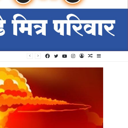
Facebook
Twitter
YouTube
Instagram
Log
Random
Sidebar
In
Article