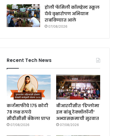
होली फॅमिली कॉन्व्हेन्ट स्कूल
येथे वृक्षारोपण अभियान
राबविण्यात आले
07/08/2026
Recent Tech News
कर्जमाफीचे 175 कोटी
बीआरटीसीत ‘डिप्लोमा
78 लक्ष रुपये
इन बांबू टेक्नॉलॉजी’
सीडीसीसी बँकेला प्राप्त
अभ्यासक्रमाची सुरवात
07/08/2026
07/08/2026