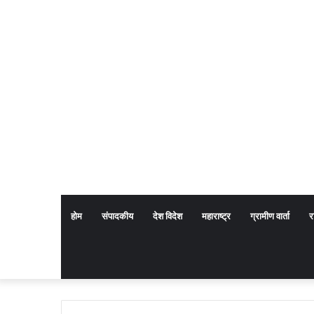
होम
संपादकीय
देश विदेश
महाराष्ट्र
ग्रामीण वार्ता
र