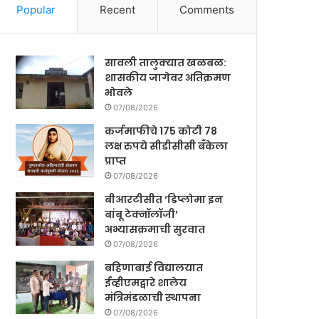
Popular
Recent
Comments
सावली तालुक्यात खळबळ:
शासकीय जागेवर अतिक्रमण
भोवले
07/08/2026
कर्जमाफीचे 175 कोटी 78
लक्ष रुपये सीडीसीसी बँकेला
प्राप्त
07/08/2026
बीआरटीसीत ‘डिप्लोमा इन
बांबू टेक्नॉलॉजी’
अभ्यासक्रमाची सुरवात
07/08/2026
बहिणाबाई विद्यालयात
ईव्हीएमद्वारे शालेय
मंत्रिमंडळाची स्थापना
07/08/2026