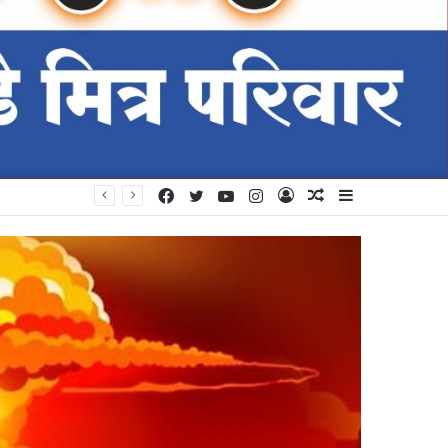
Facebook
Twitter
YouTube
Instagram
Log
Random
Sidebar
In
Article