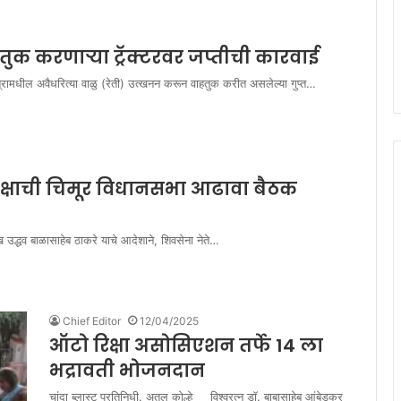
ाहतुक करणाऱ्या ट्रॅक्टरवर जप्तीची कारवाई
ेत्रामधील अवैधरित्या वाळु (रेती) उत्खनन करून वाहतुक करीत असलेल्या गुप्त…
पक्षाची चिमूर विधानसभा आढावा बैठक
उद्धव बाळासाहेब ठाकरे याचे आदेशाने, शिवसेना नेते…
Chief Editor
12/04/2025
ऑटो रिक्षा असोसिएशन तर्फे 14 ला
भद्रावती भोजनदान
चांदा ब्लास्ट प्रतिनिधी. अतुल कोल्हे विश्वरत्न डॉ. बाबासाहेब आंबेडकर