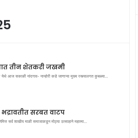
25
्ल्यात तीन शेतकरी जखमी
व जाणी येथे आज सकाळी नांदगाव- नान्होरी कडे जाणाऱ्या मुख्य रस्त्यालगत कुबळ्या…
त्त भद्रावतीत सरबत वाटप
 निमित्त सर्व शाखीय माळी समाजाकडून मोठ्या उत्साहाने महात्मा…