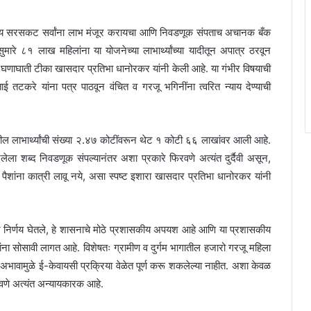
शिवाय सरसकट सर्वांना लाभ मंजूर करायचा आणि निवडणूक संपताच अचानक बँक
ारे ८१ लाख महिलांना या योजनेच्या लाभार्थ्यांच्या यादीतून अपात्र ठरवून
 घणाघाती टीका खासदार प्रतिभा धानोरकर यांनी केली आहे. या गंभीर विषयाची
ई तटकरे यांना पत्र पाठवून वंचित व गरजू भगिनींना त्वरित न्याय देण्याची
ील लाभार्थ्यांची संख्या २.४७ कोटींवरून थेट १ कोटी ६६ लाखांवर आली आहे.
िलेला शब्द निवडणूक संपल्यानंतर अशा प्रकारे फिरवणे अत्यंत दुर्दैवी असून,
पैशांना कात्री लावू नये, असा स्पष्ट इशारा खासदार प्रतिभा धानोरकर यांनी
ने निर्णय घेतले, हे शासनाचे मोठे प्रशासकीय अपयश आहे आणि या प्रशासकीय
ांना सोसावी लागत आहे. विशेषतः ग्रामीण व दुर्गम भागातील हजारो गरजू महिला
या अभावामुळे ई-केवायसी प्रक्रिया वेळेत पूर्ण करू शकलेल्या नाहीत. अशा केवळ
रवणे अत्यंत अन्यायकारक आहे.