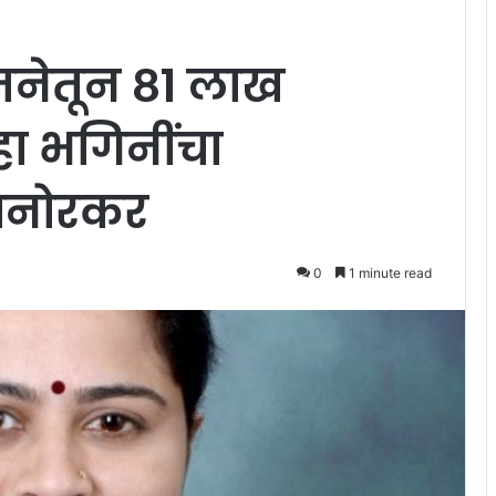
जनेतून ८१ लाख
ा भगिनींचा
 धानोरकर
0
1 minute read