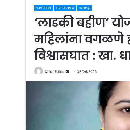
ग्रामीण वार्ता
ताज्या घडामोडी
महाराष्ट्र
‘लाडकी बहीण’ यो
महिलांना वगळणे ह
विश्वासघात : खा.
Chief Editor
S
03/06/2026
e
n
d
a
n
e
m
a