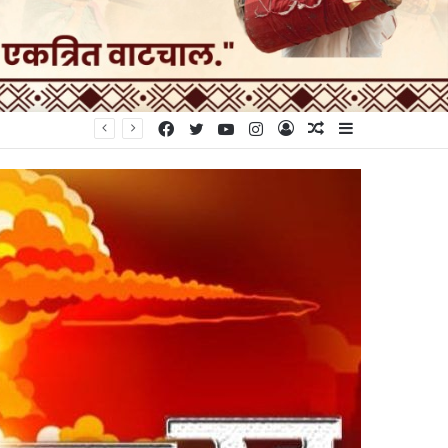
Facebook
Twitter
YouTube
Instagram
Log
Random
Sidebar
In
Article