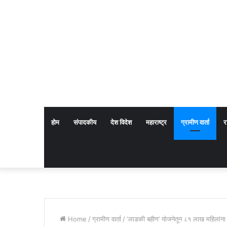
होम
संपादकीय
देश विदेश
महाराष्ट्र
ग्रामीण वार्ता
र
Home
/
ग्रामीण वार्ता
/
‘लाडकी बहीण’ योजनेतून ८१ लाख महिलांना