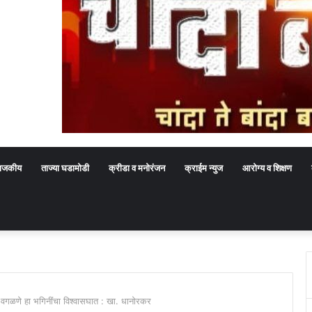
ाजकीय
ताज्या घडामोडी
क्रीडा व मनोरंजन
क्राईम न्युज
आरोग्य व शिक्षण
 वगळणे हा भगिनींचा विश्वासघात : खा. धानोरकर