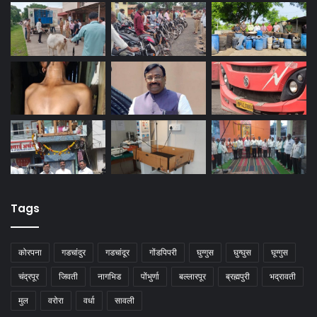
Tags
कोरपना
गडचांदुर
गडचांदूर
गोंडपिपरी
घुग्गुस
घुग्घुस
घूग्गुस
चंद्रपूर
जिवती
नागभिड
पोंभुर्णा
बल्लारपूर
ब्रह्मपुरी
भद्रावती
मुल
वरोरा
वर्धा
सावली