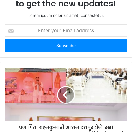
to get the new updates!
Lorem ipsum dolor sit amet, consectetur.
E
n
t
e
r
y
o
u
r
E
m
a
i
l
a
d
d
प्रजापिता ब्रह्मकुमारी आश्रम दत्तपूर येथे 'Self