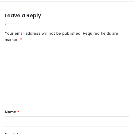
Leave a Reply
Your email address will not be published.
Required fields are
marked
*
C
o
m
m
e
n
t
Name
*
*