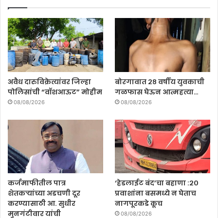
अवैध दारुविक्रेत्यांवर जिल्हा
बोरगावात २८ वर्षीय युवकाची
पोलिसांची “वॉशआऊट” मोहीम
गळफास घेऊन आत्महत्या…
08/08/2026
08/08/2026
कर्जमाफीतील पात्र
‘हेडलाईट बंद’चा बहाणा :२०
शेतकऱ्यांच्या अडचणी दूर
प्रवाशांना बसमध्ये न घेताच
करण्यासाठी आ. सुधीर
नागपूरकडे कूच
मुनगंटीवार यांची
08/08/2026