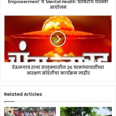
r
Empowerment' व 'Mental Health' शिबिराचे यशस्वी
e
आयोजन
s
s
देऊळगाव राजा तालुक्यातील २६ ग्रामपंचायतींच्या
आरक्षण सोडतीचा कार्यक्रम जाहीर
Related Articles