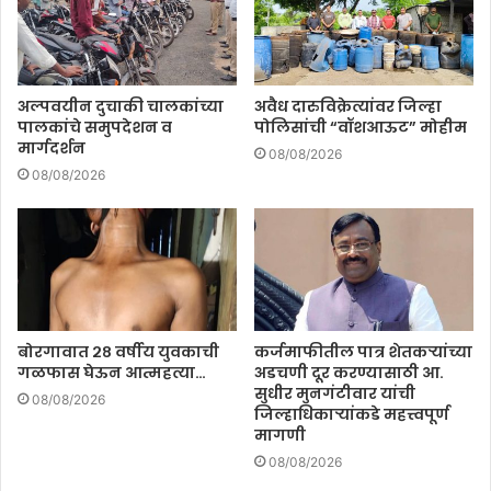
अल्पवयीन दुचाकी चालकांच्या
अवैध दारुविक्रेत्यांवर जिल्हा
पालकांचे समुपदेशन व
पोलिसांची “वॉशआऊट” मोहीम
मार्गदर्शन
08/08/2026
08/08/2026
बोरगावात २८ वर्षीय युवकाची
कर्जमाफीतील पात्र शेतकऱ्यांच्या
गळफास घेऊन आत्महत्या…
अडचणी दूर करण्यासाठी आ.
सुधीर मुनगंटीवार यांची
08/08/2026
जिल्हाधिकाऱ्यांकडे महत्त्वपूर्ण
मागणी
08/08/2026