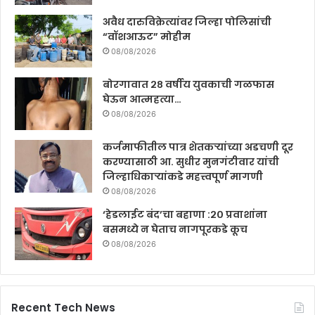
अवैध दारुविक्रेत्यांवर जिल्हा पोलिसांची
“वॉशआऊट” मोहीम
08/08/2026
बोरगावात २८ वर्षीय युवकाची गळफास
घेऊन आत्महत्या…
08/08/2026
कर्जमाफीतील पात्र शेतकऱ्यांच्या अडचणी दूर
करण्यासाठी आ. सुधीर मुनगंटीवार यांची
जिल्हाधिकाऱ्यांकडे महत्त्वपूर्ण मागणी
08/08/2026
‘हेडलाईट बंद’चा बहाणा :२० प्रवाशांना
बसमध्ये न घेताच नागपूरकडे कूच
08/08/2026
Recent Tech News