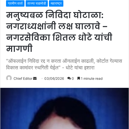
ग्रामीण वार्ता
ताज्या घडामोडी
महाराष्ट्र
मनुष्यबळ निविदा घोटाळा:
नगराध्यक्षांनी लक्ष घालावे –
नगरसेविका शितल धोटे यांची
मागणी
"ऑफलाईन निविदा रद्द न करता ऑनलाईन काढली, कोर्टात गेल्यास
विकास कामांवर स्थगिती येईल" - धोटे यांचा इशारा
Chief Editor
S
03/06/2026
0
1 minute read
e
n
d
a
n
e
m