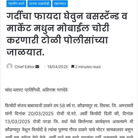
ग्रामीण वार्ता
ताज्या घडामोडी
महाराष्ट्र
गर्दीचा फायदा घेवुन बसस्टॅन्ड व
मार्केट मधुन मोबाईल चोरी
करणारी टोळी पोलीसांच्या
जाळयात.
Chief Editor
S
18/04/2025
2 minutes read
e
n
d
चांदा ब्लास्ट प्रतिनिधी. अविनाश नागदेवे
a
n
फिर्यादी संजय बाबरावजी ठाकरे वय 58 वर्ष रा. कौडण्यपुर ता. तिवसा. जि. अमरावती
e
यांनी दिनांक 20/03/2025 रोजी पो.स्टे. आर्वी फिर्यादी दिली की, दिनांक
m
13/03/2025 रोजी परडा जि. वर्धा येथे किर्तनाचा कार्यक्रम असल्याने मी
a
कौंडण्यपुर येथुन फिर्यादी हे त्यांचा पुतण्या गौरव ठाकरे याचे मोटर सायकलवर बसुन
i
आर्वी बस स्टॅन्ड येथे गेले. आर्वी वर्धा बस मध्ये चढतांना गर्दी असल्याने बस मध्ये