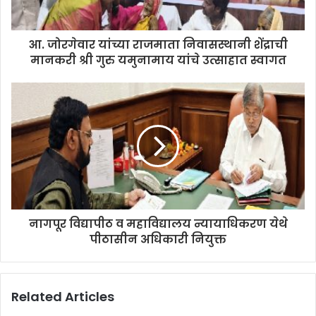
a
d
d
आ. जोरगेवार यांच्या राजमाता निवासस्थानी शेंद्राची
r
मानकरी श्री गुरु यमुनामाय यांचे उत्साहात स्वागत
e
s
s
नागपूर विद्यापीठ व महाविद्यालय न्यायाधिकरण येथे
पीठासीन अधिकारी नियुक्त
Related Articles