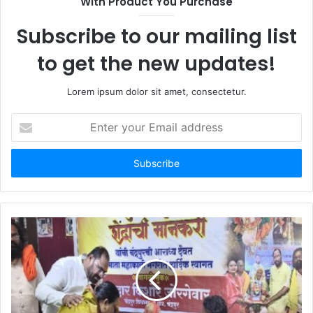
With Product You Purchase
Subscribe to our mailing list
to get the new updates!
Lorem ipsum dolor sit amet, consectetur.
E
n
t
e
r
y
o
u
r
E
m
a
i
l