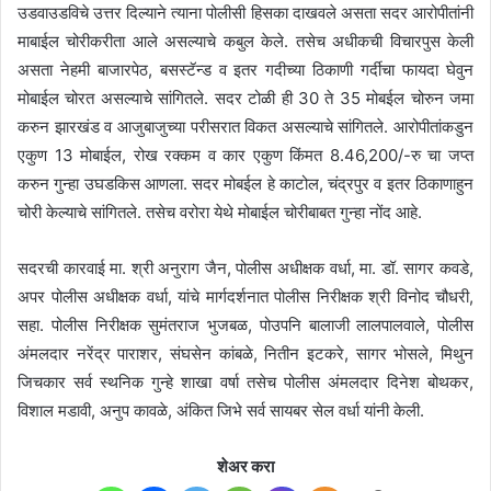
उडवाउडविचे उत्तर दिल्याने त्याना पोलीसी हिसका दाखवले असता सदर आरोपीतांनी
माबाईल चोरीकरीता आले असल्याचे कबुल केले. तसेच अधीकची विचारपुस केली
असता नेहमी बाजारपेठ, बसस्टॅन्ड व इतर गदीच्या ठिकाणी गर्दीचा फायदा घेवुन
मोबाईल चोरत असल्याचे सांगितले. सदर टोळी ही 30 ते 35 मोबईल चोरुन जमा
करुन झारखंड व आजुबाजुच्या परीसरात विकत असल्याचे सांगितले. आरोपीतांकडुन
एकुण 13 मोबाईल, रोख रक्कम व कार एकुण किंमत 8.46,200/-रु चा जप्त
करुन गुन्हा उघडकिस आणला. सदर मोबईल हे काटोल, चंद्रपुर व इतर ठिकाणाहुन
चोरी केल्याचे सांगितले. तसेच वरोरा येथे मोबाईल चोरीबाबत गुन्हा नोंद आहे.
सदरची कारवाई मा. श्री अनुराग जैन, पोलीस अधीक्षक वर्धा, मा. डॉ. सागर कवडे,
अपर पोलीस अधीक्षक वर्धा, यांचे मार्गदर्शनात पोलीस निरीक्षक श्री विनोद चौधरी,
सहा. पोलीस निरीक्षक सुमंतराज भुजबळ, पोउपनि बालाजी लालपालवाले, पोलीस
अंमलदार नरेंद्र पाराशर, संघसेन कांबळे, नितीन इटकरे, सागर भोसले, मिथुन
जिचकार सर्व स्थनिक गुन्हे शाखा वर्षा तसेच पोलीस अंमलदार दिनेश बोथकर,
विशाल मडावी, अनुप कावळे, अंकित जिभे सर्व सायबर सेल वर्धा यांनी केली.
शेअर करा