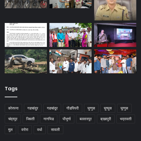
Tags
कोरपना
गडचांदुर
गडचांदूर
गोंडपिपरी
घुग्गुस
घुग्घुस
घूग्गुस
चंद्रपूर
जिवती
नागभिड
पोंभुर्णा
बल्लारपूर
ब्रह्मपुरी
भद्रावती
मुल
वरोरा
वर्धा
सावली