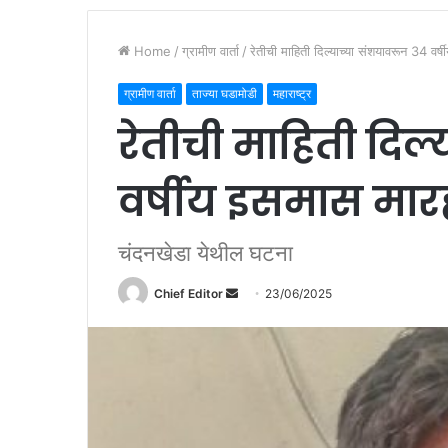
Home
/
ग्रामीण वार्ता
/
रेतीची माहिती दिल्याच्या संशयावरून 34 वर
ग्रामीण वार्ता
ताज्या घडामोडी
महाराष्ट्र
रेतीची माहिती दिल
वर्षीय इसमास मा
चंदनखेडा येथील घटना
Chief Editor
S
23/06/2025
e
n
d
a
n
e