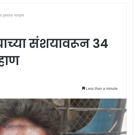
्षीय इसमास मारहाण
्याच्या संशयावरून 34
रहाण
Less than a minute