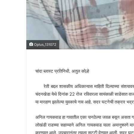
Oplus_131072
चांदा ब्लास्ट प्रतिनिधी. अतुल कोल्हे
रेती बद्दल शासकीय अधिकाऱ्यास माहिती दिल्याच्या संशयावरू
चंदनखेडा येथे दिनांक 22 रोज रविवारला सायंकाळी साडेसात वा
या मारहाण झालेल्या युवकाचे नाव आहे. सदर घटनेची तक्रार भद्
अनिल गायकवाड हा गावातील एका पानठेल्या जवळ बसून असता गावात
लोखंडी राडच्या सहाय्याने अनिल गायकवाड याला अमानुषपणे मार
करण्यात आले. उपचारानंतर त्याला सुट्टी देण्यात आली. सदर घट