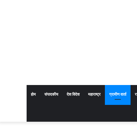
होम
संपादकीय
देश विदेश
महाराष्ट्र
ग्रामीण वार्ता
र