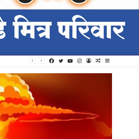
Facebook
Twitter
YouTube
Instagram
Log
Random
Sidebar
In
Article