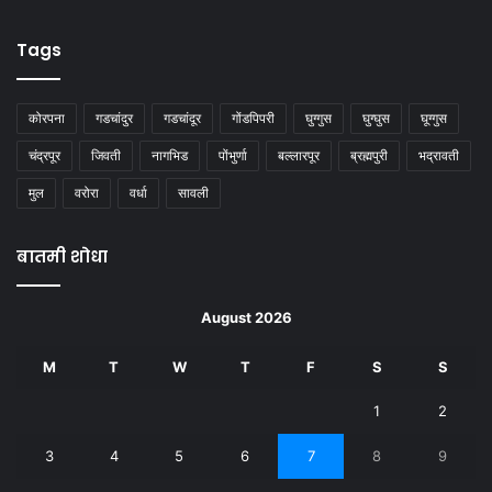
Tags
कोरपना
गडचांदुर
गडचांदूर
गोंडपिपरी
घुग्गुस
घुग्घुस
घूग्गुस
चंद्रपूर
जिवती
नागभिड
पोंभुर्णा
बल्लारपूर
ब्रह्मपुरी
भद्रावती
मुल
वरोरा
वर्धा
सावली
बातमी शोधा
August 2026
M
T
W
T
F
S
S
1
2
3
4
5
6
7
8
9