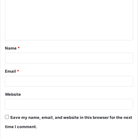
m
m
e
n
t
Name
*
*
Email
*
Website
Save my name, email, and website in this browser for the next
time I comment.