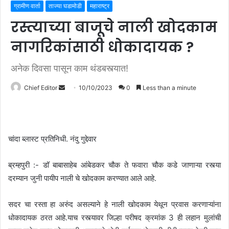
ग्रामीण वार्ता
ताज्या घडामोडी
महाराष्ट्र
रस्त्याच्या बाजूचे नाली खोदकाम
नागरिकांसाठी धोकादायक ?
अनेक दिवसा पासून काम थंडबस्त्यात!
Chief Editor
S
10/10/2023
0
Less than a minute
e
n
d
a
चांदा ब्लास्ट प्रतिनिधी. नंदु गुद्देवार
n
e
ब्रम्हपुरी :- डॉ बाबासाहेब आंबेडकर चौक ते फवारा चौक कडे जाणाऱ्या रस्त्या
m
दरम्यान जुनी पायीप नाली चे खोदकाम करण्यात आले आहे.
a
i
सदर चा रस्ता हा अरुंद असल्याने हे नाली खोदकाम येथून प्रवास करणाऱ्यांना
l
धोकादायक ठरत आहे.याच रस्त्यावर जिल्हा परीषद क्रमांक 3 ही लहान मुलांची