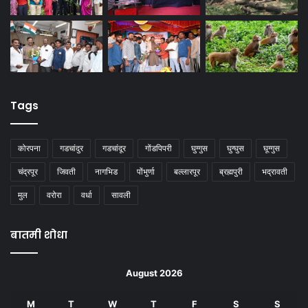
Tags
कोरपना
गडचांदुर
गडचांदूर
गोंडपिपरी
घुग्गुस
घुग्घुस
घूग्गुस
चंद्रपूर
जिवती
नागभिड
पोंभुर्णा
बल्लारपूर
ब्रह्मपुरी
भद्रावती
मुल
वरोरा
वर्धा
सावली
बातमी शोधा
August 2026
M
T
W
T
F
S
S