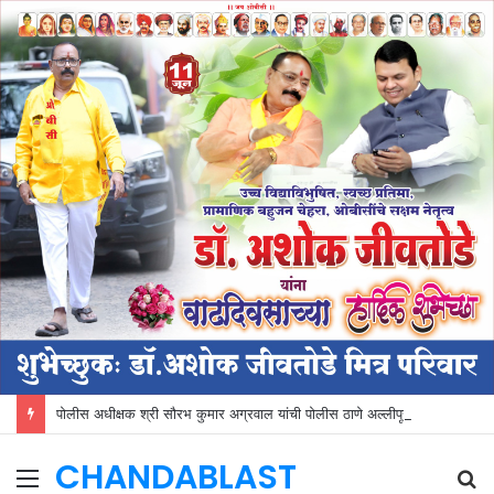
पोलीस अधीक्षक श्री सौरभ कुमार अग्रवाल यांची पोलीस ठाणे अल्लीपूर व वडनेर येथे आकस्मिक भेट
CHANDABLAST
Menu
S