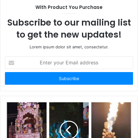
With Product You Purchase
Subscribe to our mailing list
to get the new updates!
Lorem ipsum dolor sit amet, consectetur.
E
n
t
e
r
y
o
u
r
E
m
a
i