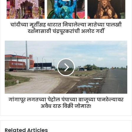
l
a
d
d
चांदीच्या मूर्तीसह थाटात निघालेल्या मातेच्या पालखी
r
दर्शनासाठी चंद्रपूरकरांची अलोट गर्दी
e
s
s
गांगापूर लगतच्या पेट्रोल पंपाच्या बाजूच्या पानठेल्यावर
अवैध दारू विक्री जोमात!
Related Articles