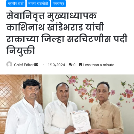
ग्रामीण वार्ता
ताज्या घडामोडी
महाराष्ट्र
सेवानिवृत्त मुख्याध्यापक
काशिनाथ खांडेभराड यांची
राकाच्या जिल्हा सरचिटणीस पदी
नियुक्ती
Chief Editor
S
11/10/2024
0
Less than a minute
e
n
d
a
n
e
m
a
i